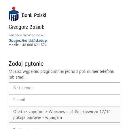
Grzegorz Basiak
Zarządca nieruchomości
Grzegorz.Basiak@pkobp.pl
mobile: +48 666 821 574
Zadaj pytanie
Musisz wypełnić przynajmniej jedno z pól: numer telefonu
lub email.
F
N
o
r
r
t
E
m
e
-
u
l
m
Oferta - zapytanie: Warszawa, ul. Sienkiewicza 12/14
l
e
a
pokoje biurowe - wynajem
a
f
i
r
o
l
T