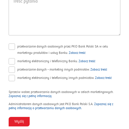
z
n
r
k
u
e
o
ś
n
ć
t
p
a
y
k
t
t
a
o
przetwarzanie danych osobowych przez PKO Bank Polski SA w celu
n
w
marketingu produktów i usług Banku.
Zobacz treść
i
y
a
marketing elektroniczny i telefoniczny Banku.
Zobacz treść
przetwarzanie danych – marketing innych podmiotów.
Zobacz treść
marketing elektroniczny i telefoniczny innych podmiotów.
Zobacz treść
Sprzeciw wobec przetwarzania danych osobowych w celach marketingowych.
Zapoznaj się z pełną informacją.
Administratorem danych osobowych jest PKO Bank Polski S.A.
Zapoznaj się z
pełną informacją o przetwarzaniu danych osobowych.
Wyślij