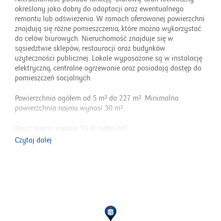
określony jako dobry do adaptacji oraz ewentualnego
remontu lub odświeżenia. W ramach oferowanej powierzchni
znajdują się różne pomieszczenia, które można wykorzystać
do celów biurowych. Nieruchomość znajduje się w
sąsiedztwie sklepów, restauracji oraz budynków
użyteczności publicznej. Lokale wyposażone są w instalację
elektryczną, centralne ogrzewanie oraz posiadają dostęp do
pomieszczeń socjalnych.
Powierzchnia ogółem od 5 m² do 227 m². Minimalna
powierzchnia najmu wynosi 30 m².
Koszt najmu wynosi 55 zł. netto/m².
Czytaj dalej
Poza czynszem najmu najemca zobowiązany będzie do
ponoszenia opłat eksploatacyjnych związanych
z użytkowaniem powierzchni w wysokości 15 zł. netto/m²
oraz ryczałtu za zużycie energii elektrycznej.
W razie szczegółowych pytań informacje można uzyskać od
zarządcy nieruchomości Grzegorza Basiak, tel.: 666 821 574
w godzinach 8:00-16:00 od poniedziałku do piątku.